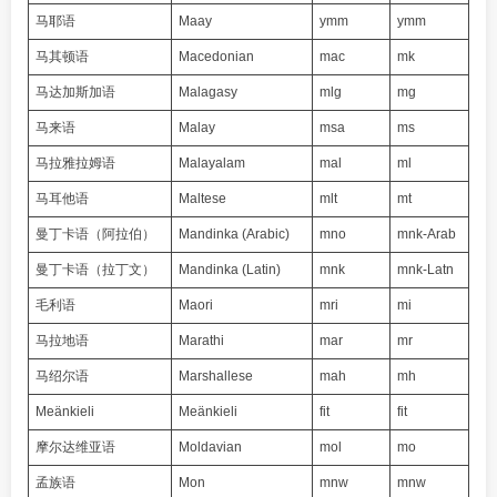
马耶语
Maay
ymm
ymm
马其顿语
Macedonian
mac
mk
马达加斯加语
Malagasy
mlg
mg
马来语
Malay
msa
ms
马拉雅拉姆语
Malayalam
mal
ml
马耳他语
Maltese
mlt
mt
曼丁卡语（阿拉伯）
Mandinka (Arabic)
mno
mnk-Arab
曼丁卡语（拉丁文）
Mandinka (Latin)
mnk
mnk-Latn
毛利语
Maori
mri
mi
马拉地语
Marathi
mar
mr
马绍尔语
Marshallese
mah
mh
Meänkieli
Meänkieli
fit
fit
摩尔达维亚语
Moldavian
mol
mo
孟族语
Mon
mnw
mnw