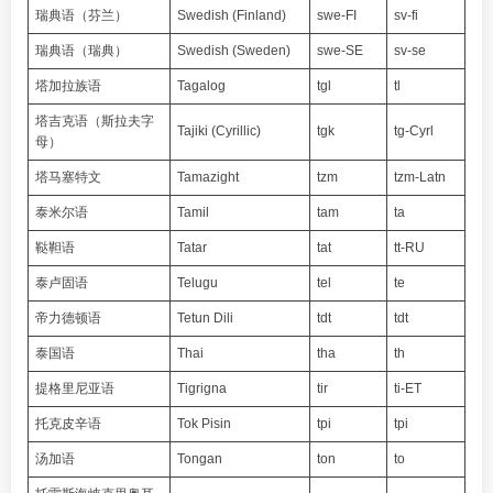
瑞典语（芬兰）
Swedish (Finland)
swe-FI
sv-fi
瑞典语（瑞典）
Swedish (Sweden)
swe-SE
sv-se
塔加拉族语
Tagalog
tgl
tl
塔吉克语（斯拉夫字
Tajiki (Cyrillic)
tgk
tg-Cyrl
母）
塔马塞特文
Tamazight
tzm
tzm-Latn
泰米尔语
Tamil
tam
ta
鞑靼语
Tatar
tat
tt-RU
泰卢固语
Telugu
tel
te
帝力德顿语
Tetun Dili
tdt
tdt
泰国语
Thai
tha
th
提格里尼亚语
Tigrigna
tir
ti-ET
托克皮辛语
Tok Pisin
tpi
tpi
汤加语
Tongan
ton
to