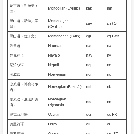
蒙古语（斯拉夫字
Mongolian (Cyrillic)
khk
mn
母）
黑山语（斯拉夫字
Montenegrin
cgy
cg-Cyrl
母）
(Cyrillic)
黑山语（拉丁文）
Montenegrin (Latin)
cgl
cg-Latn
瑙鲁语
Nauruan
nau
na
纳瓦霍语
Navajo
nav
nv
尼泊尔语
Nepali
nep
ne
挪威语
Norwegian
nor
no
挪威语（博克马尔
Norwegian (Bokmål)
nnb
nb
语）
挪威语（尼诺斯克
Norwegian
nno
nn
语）
(Nynorsk)
奥克西坦语
Occitan
oci
oc-FR
奥里雅语
Oriya
ori
or
奥罗莫语
Oromo
orm
om-ET