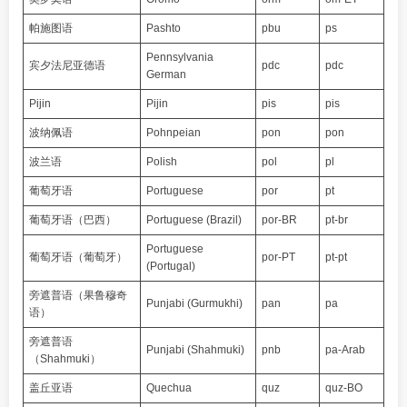
帕施图语
Pashto
pbu
ps
Pennsylvania
宾夕法尼亚德语
pdc
pdc
German
Pijin
Pijin
pis
pis
波纳佩语
Pohnpeian
pon
pon
波兰语
Polish
pol
pl
葡萄牙语
Portuguese
por
pt
葡萄牙语（巴西）
Portuguese (Brazil)
por-BR
pt-br
Portuguese
葡萄牙语（葡萄牙）
por-PT
pt-pt
(Portugal)
旁遮普语（果鲁穆奇
Punjabi (Gurmukhi)
pan
pa
语）
旁遮普语
Punjabi (Shahmuki)
pnb
pa-Arab
（Shahmuki）
盖丘亚语
Quechua
quz
quz-BO