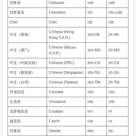
宿务语
Cebuano
ceb
ceb
切罗基语
Cherokee
chr
chr-Latn
Chin
Chin
ctd
ctd
Chinese (Hong
中文（香港）
zho-HK
zh-HK
Kong S.A.R.)
Chinese (Macao
中文（澳门）
zho-MO
zh-MO
S.A.R.)
中文（中国大陆）
Chinese (PRC)
zho-CN
zh-CN
中文（新加坡）
Chinese (Singapore)
zho-SG
zh-SG
中文（台湾）
Chinese (Taiwan)
zho-TW
zh-TW
乔克托语
Choctaw
cho
cho
丘克语
Chuukese
chk
chk
克罗地亚语
Croatian
hrv
hr
捷克语
Czech
cze
cs
丹麦语
Danish
dan
da