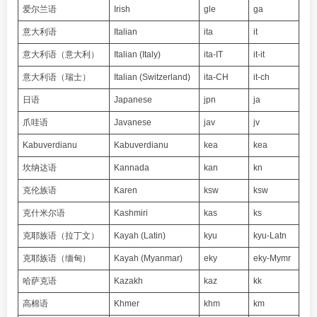
爱尔兰语
Irish
gle
ga
意大利语
Italian
ita
it
意大利语（意大利）
Italian (Italy)
ita-IT
it-it
意大利语（瑞士）
Italian (Switzerland)
ita-CH
it-ch
日语
Japanese
jpn
ja
爪哇语
Javanese
jav
jv
Kabuverdianu
Kabuverdianu
kea
kea
坎纳达语
Kannada
kan
kn
克伦族语
Karen
ksw
ksw
克什米尔语
Kashmiri
kas
ks
克耶族语（拉丁文）
Kayah (Latin)
kyu
kyu-Latn
克耶族语（缅甸）
Kayah (Myanmar)
eky
eky-Mymr
哈萨克语
Kazakh
kaz
kk
高棉语
Khmer
khm
km