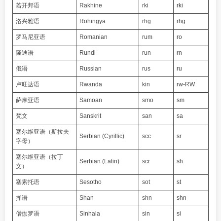
若开邦语
Rakhine
rki
rki
洛兴雅语
Rohingya
rhg
rhg
罗马尼亚语
Romanian
rum
ro
隆迪语
Rundi
run
rn
俄语
Russian
rus
ru
卢旺达语
Rwanda
kin
rw-RW
萨摩亚语
Samoan
smo
sm
梵文
Sanskrit
san
sa
塞尔维亚语（斯拉夫
Serbian (Cyrillic)
scc
sr
字母）
塞尔维亚语（拉丁
Serbian (Latin)
scr
sh
文）
塞索托语
Sesotho
sot
st
掸语
Shan
shn
shn
僧伽罗语
Sinhala
sin
si