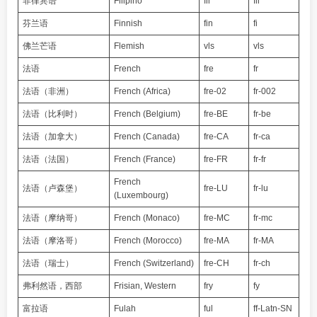
菲律宾语
Filipino
fil
fil
芬兰语
Finnish
fin
fi
佛兰芒语
Flemish
vls
vls
法语
French
fre
fr
法语（非洲）
French (Africa)
fre-02
fr-002
法语（比利时）
French (Belgium)
fre-BE
fr-be
法语（加拿大）
French (Canada)
fre-CA
fr-ca
法语（法国）
French (France)
fre-FR
fr-fr
French
法语（卢森堡）
fre-LU
fr-lu
(Luxembourg)
法语（摩纳哥）
French (Monaco)
fre-MC
fr-mc
法语（摩洛哥）
French (Morocco)
fre-MA
fr-MA
法语（瑞士）
French (Switzerland)
fre-CH
fr-ch
弗利然语，西部
Frisian, Western
fry
fy
富拉语
Fulah
ful
ff-Latn-SN