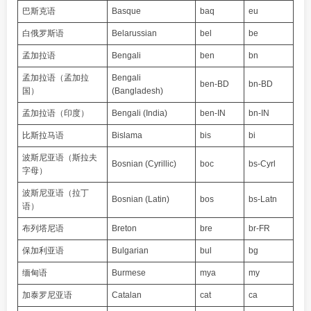
巴斯克语
Basque
baq
eu
白俄罗斯语
Belarussian
bel
be
孟加拉语
Bengali
ben
bn
孟加拉语（孟加拉
Bengali
ben-BD
bn-BD
国）
(Bangladesh)
孟加拉语（印度）
Bengali (India)
ben-IN
bn-IN
比斯拉马语
Bislama
bis
bi
波斯尼亚语（斯拉夫
Bosnian (Cyrillic)
boc
bs-Cyrl
字母）
波斯尼亚语（拉丁
Bosnian (Latin)
bos
bs-Latn
语）
布列塔尼语
Breton
bre
br-FR
保加利亚语
Bulgarian
bul
bg
缅甸语
Burmese
mya
my
加泰罗尼亚语
Catalan
cat
ca