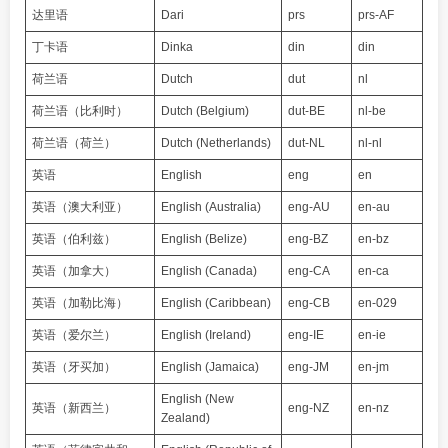
达里语
Dari
prs
prs-AF
丁卡语
Dinka
din
din
荷兰语
Dutch
dut
nl
荷兰语（比利时）
Dutch (Belgium)
dut-BE
nl-be
荷兰语（荷兰）
Dutch (Netherlands)
dut-NL
nl-nl
英语
English
eng
en
英语（澳大利亚）
English (Australia)
eng-AU
en-au
英语（伯利兹）
English (Belize)
eng-BZ
en-bz
英语（加拿大）
English (Canada)
eng-CA
en-ca
英语（加勒比海）
English (Caribbean)
eng-CB
en-029
英语（爱尔兰）
English (Ireland)
eng-IE
en-ie
英语（牙买加）
English (Jamaica)
eng-JM
en-jm
English (New
英语（新西兰）
eng-NZ
en-nz
Zealand)