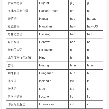
古吉拉特语
Gujarati
guj
gu
海地克里奥尔语
Haitian Creole
hat
ht
豪萨语
Hausa
hau
ha-Latn
夏威夷语
Hawaiian
haw
haw-US
哈扎拉吉语
Hazaragi
haz
haz
希伯来语
Hebrew
heb
he
希利盖农语
Hiligaynon
hil
hil
北印度语（印地语）
Hindi
hin
hi
苗语
Hmong
hmn
hmn
匈牙利语
Hungarian
hun
hu
冰岛语
Icelandic
ice
is
伊博语
Igbo
ibo
ig
伊洛卡诺语
Ilocano
ilo
ilo
印度尼西亚语
Indonesian
ind
id