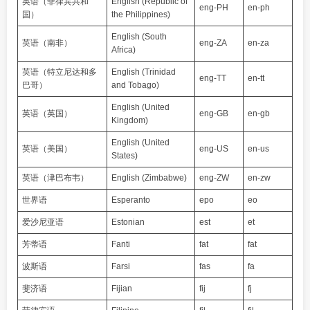
英语（菲律宾共和
English (Republic of
eng-PH
en-ph
国）
the Philippines)
English (South
英语（南非）
eng-ZA
en-za
Africa)
英语（特立尼达和多
English (Trinidad
eng-TT
en-tt
巴哥）
and Tobago)
English (United
英语（英国）
eng-GB
en-gb
Kingdom)
English (United
英语（美国）
eng-US
en-us
States)
英语（津巴布韦）
English (Zimbabwe)
eng-ZW
en-zw
世界语
Esperanto
epo
eo
爱沙尼亚语
Estonian
est
et
芳蒂语
Fanti
fat
fat
波斯语
Farsi
fas
fa
斐济语
Fijian
fij
fj