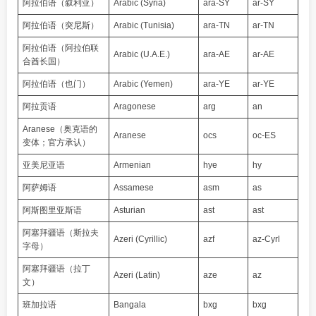
阿拉伯语（叙利亚）
Arabic (Syria)
ara-SY
ar-SY
阿拉伯语（突尼斯）
Arabic (Tunisia)
ara-TN
ar-TN
阿拉伯语（阿拉伯联
Arabic (U.A.E.)
ara-AE
ar-AE
合酋长国）
阿拉伯语（也门）
Arabic (Yemen)
ara-YE
ar-YE
阿拉贡语
Aragonese
arg
an
Aranese（奥克语的
Aranese
ocs
oc-ES
变体；官方承认）
亚美尼亚语
Armenian
hye
hy
阿萨姆语
Assamese
asm
as
阿斯图里亚斯语
Asturian
ast
ast
阿塞拜疆语（斯拉夫
Azeri (Cyrillic)
azf
az-Cyrl
字母）
阿塞拜疆语（拉丁
Azeri (Latin)
aze
az
文）
班加拉语
Bangala
bxg
bxg