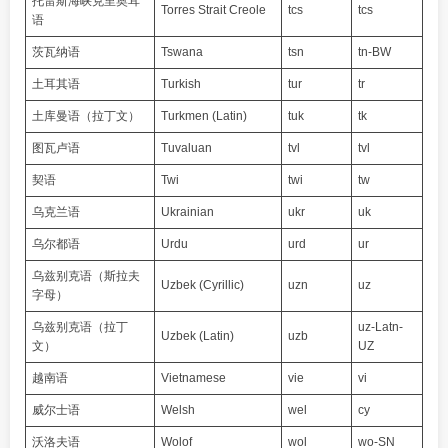
托雷斯海峡克里奥耳
Torres Strait Creole
tcs
tcs
语
茨瓦纳语
Tswana
tsn
tn-BW
土耳其语
Turkish
tur
tr
土库曼语（拉丁文）
Turkmen (Latin)
tuk
tk
图瓦卢语
Tuvaluan
tvl
tvl
契语
Twi
twi
tw
乌克兰语
Ukrainian
ukr
uk
乌尔都语
Urdu
urd
ur
乌兹别克语（斯拉夫
Uzbek (Cyrillic)
uzn
uz
字母）
乌兹别克语（拉丁
uz-Latn-
Uzbek (Latin)
uzb
文）
UZ
越南语
Vietnamese
vie
vi
威尔士语
Welsh
wel
cy
沃洛夫语
Wolof
wol
wo-SN