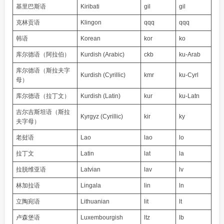
基里巴斯语
Kiribati
gil
gil
克林贡语
Klingon
qqq
qqq
韩语
Korean
kor
ko
库尔德语（阿拉伯）
Kurdish (Arabic)
ckb
ku-Arab
库尔德语（斯拉夫字
Kurdish (Cyrillic)
kmr
ku-Cyrl
母）
库尔德语（拉丁文）
Kurdish (Latin)
kur
ku-Latn
吉尔吉斯坦语（斯拉
Kyrgyz (Cyrillic)
kir
ky
夫字母）
老挝语
Lao
lao
lo
拉丁文
Latin
lat
la
拉脱维亚语
Latvian
lav
lv
林加拉语
Lingala
lin
ln
立陶宛语
Lithuanian
lit
lt
卢森堡语
Luxembourgish
ltz
lb