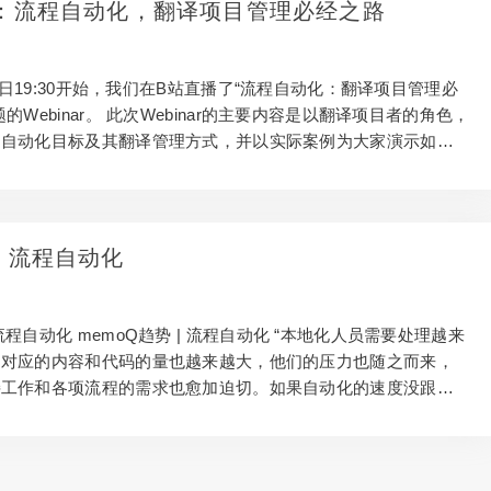
nar：流程自动化，翻译项目管理必经之路
索自动化带来的解决方案，并提供对未来趋势的洞见。 主题分
 第一部分：翻译与本地化项目管理…
26日19:30开始，我们在B站直播了“流程自动化：翻译项目管理必
的Webinar。 此次Webinar的主要内容是以翻译项目者的角色，
定自动化目标及其翻译管理方式，并以实际案例为大家演示如何
定制翻译流程自动化流程。对于多语言翻译项目管理有特别好的
直播回顾 1、流程自动化的理念 •主讲人：尚照发 •内容简介： 语
的自动化分为三类。翻译项目里，流程自动化是重要的一类。随
式、语言种类、文档数量和语言资产越来越多，流程自动化就越
 | 流程自动化
是自动化也有限制条件，需要知道实施流程自动化的边界在哪
程自动化的设计框架…
程自动化 memoQ趋势 | 流程自动化 “本地化人员需要处理越来
，对应的内容和代码的量也越来越大，他们的压力也随之而来，
接工作和各项流程的需求也愈加迫切。如果自动化的速度没跟
果会比工作失策或管理疏忽带来的后果更严重。 “——”Commo
sory(CSA)” “As localizers take on more languages and higher
ontent and code, they face increasing pressure to automate as