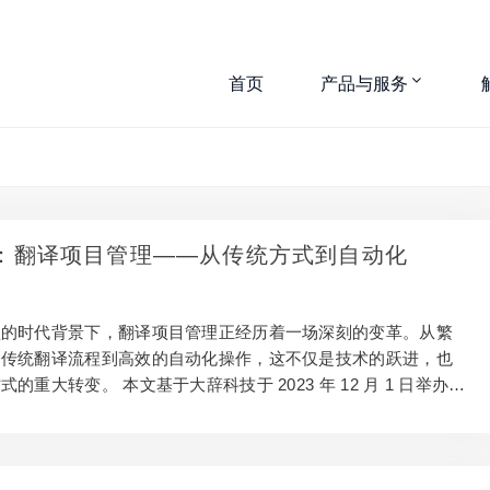
首页
产品与服务
nar：翻译项目管理——从传统方式到自动化
型的时代背景下，翻译项目管理正经历着一场深刻的变革。从繁
的传统翻译流程到高效的自动化操作，这不仅是技术的跃进，也
的重大转变。 本文基于大辞科技于 2023 年 12 月 1 日举办的
，详细探讨了翻译项目管理的这一进步历程。我们的主讲嘉宾，
经理姜冬梅（May）以“从传统翻译到项目管理自动化”为主题，
了如何有效地从传统的翻译项目管理过渡到现代的自动化管理模
了效率，还优化了翻译质量。 本文将深入分析传统翻译项目管