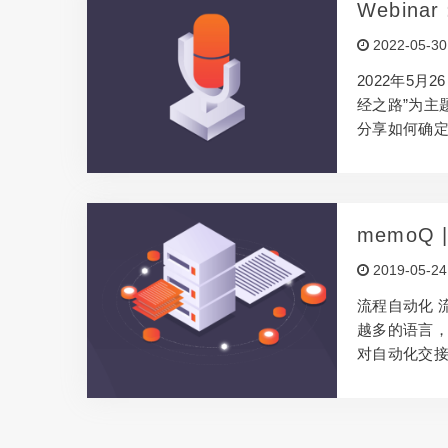
Webi
理的挑战，探
2022-05-30
为三个部分：
2022年5月
经之路”为主题
分享如何确
为项目量身
参考意义。 
言服务领域
着源文档格
memoQ
有价值。 但
2019-05-24
里，以及流
流程自动化 流
越多的语言
对自动化交
上，造成的后
n Sense Advi
volumes of c